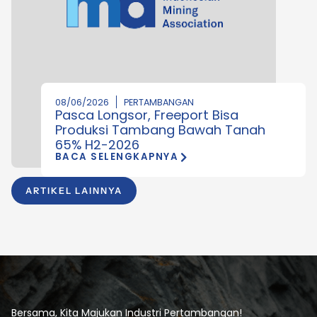
08/06/2026
PERTAMBANGAN
Pasca Longsor, Freeport Bisa
Produksi Tambang Bawah Tanah
65% H2-2026
BACA SELENGKAPNYA
ARTIKEL LAINNYA
Bersama, Kita Majukan Industri Pertambangan!