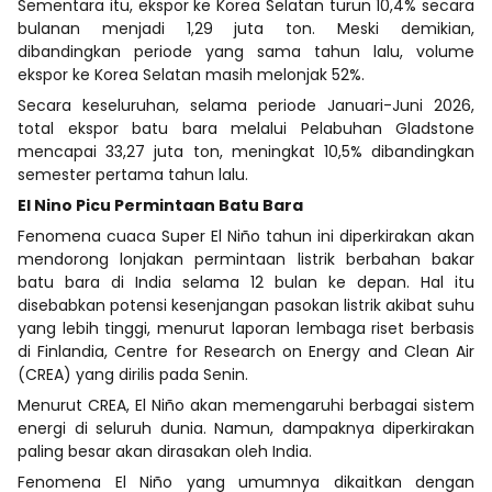
Sementara itu, ekspor ke Korea Selatan turun 10,4% secara
bulanan menjadi 1,29 juta ton. Meski demikian,
dibandingkan periode yang sama tahun lalu, volume
ekspor ke Korea Selatan masih melonjak 52%.
Secara keseluruhan, selama periode Januari-Juni 2026,
total ekspor batu bara melalui Pelabuhan Gladstone
mencapai 33,27 juta ton, meningkat 10,5% dibandingkan
semester pertama tahun lalu.
El Nino Picu Permintaan Batu Bara
Fenomena cuaca Super El Niño tahun ini diperkirakan akan
mendorong lonjakan permintaan listrik berbahan bakar
batu bara di India selama 12 bulan ke depan. Hal itu
disebabkan potensi kesenjangan pasokan listrik akibat suhu
yang lebih tinggi, menurut laporan lembaga riset berbasis
di Finlandia, Centre for Research on Energy and Clean Air
(CREA) yang dirilis pada Senin.
Menurut CREA, El Niño akan memengaruhi berbagai sistem
energi di seluruh dunia. Namun, dampaknya diperkirakan
paling besar akan dirasakan oleh India.
Fenomena El Niño yang umumnya dikaitkan dengan