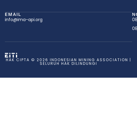
EMAIL
N
info@ima-api.org
08
08
HAK CIPTA © 2026 INDONESIAN MINING ASSOCIATION |
SELURUH HAK DILINDUNGI