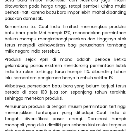
ditawarkan pada harga tinggi, tetapi pembeli China mulai
berhati-hati karena batu bara impor lebih mahal dibanding
pasokan domestik.
Sementara tu, Coal India Limited memangkas produksi
batu bara pada Mei hampir 12%, menandakan permintaan
belum mampu mengimbangi pasokan dan tingginya stok
terus menjadi kekhawatiran bagi perusahaan tambang
milik negara India tersebut.
Produksi sejak April di mana adalah periode ketika
gelombang panas ekstrem mendorong permintaan listrik
India ke rekor tertinggi turun hampir 11% dibanding tahun
lalu, sementara pengiriman hanya tumbuh sekitar 1%.
Akibatnya, persediaan batu bara yang belum terjual terus
berada di atas 100 juta ton sepanjang tahun terakhir,
sehingga menekan produksi.
Penurunan produksi di tengah musim permintaan tertinggi
menunjukkan tantangan yang dihadapi Coal India di
tengah diversifikasi pasar energi. Dominasi hampir
monopoli yang dulu dimiliki perusahaan kini mulai tergerus
oleh produsen captive dan swasta yang mulai mengambil