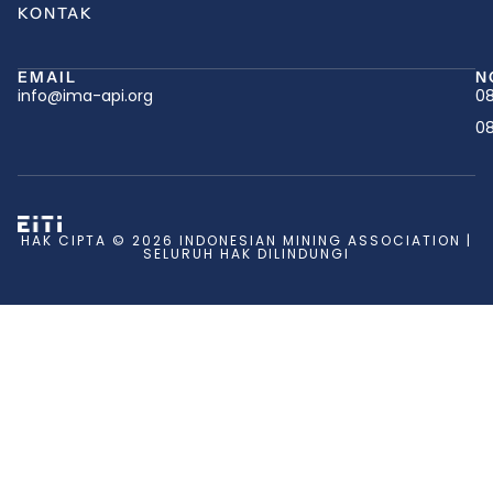
KONTAK
EMAIL
N
info@ima-api.org
08
08
HAK CIPTA © 2026 INDONESIAN MINING ASSOCIATION |
SELURUH HAK DILINDUNGI