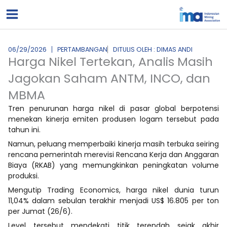
Lewati
ke
konten
06/29/2026
PERTAMBANGAN
DITULIS OLEH : DIMAS ANDI
Harga Nikel Tertekan, Analis Masih
Jagokan Saham ANTM, INCO, dan
MBMA
Tren penurunan harga nikel di pasar global berpotensi
menekan kinerja emiten produsen logam tersebut pada
tahun ini.
Namun, peluang memperbaiki kinerja masih terbuka seiring
rencana pemerintah merevisi Rencana Kerja dan Anggaran
Biaya (RKAB) yang memungkinkan peningkatan volume
produksi.
Mengutip Trading Economics, harga nikel dunia turun
11,04% dalam sebulan terakhir menjadi US$ 16.805 per ton
per Jumat (26/6).
Level tersebut mendekati titik terendah sejak akhir