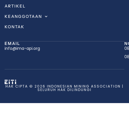
ARTIKEL
KEANGGOTAAN
KONTAK
EMAIL
N
info@ima-api.org
08
08
HAK CIPTA © 2026 INDONESIAN MINING ASSOCIATION |
SELURUH HAK DILINDUNGI