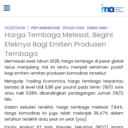
Lewati
ke
konten
01/20/2026
PERTAMBANGAN
DITULIS OLEH : DIMAS ANDI
Harga Tembaga Melesat, Begini
Efeknya Bagi Emiten Produsen
Tembaga
Memasuki awal tahun 2026, harga tembaga di pasar global
terus menjulang. Hal ini tentu menjadi sentimen positif
bagi emiten-emiten produsen komoditas tersebut.
Mengutip Trading Economics, harga tembaga terpantau
berada di level US$ 5,86 per pound pada Senin (19/1) sore
atau naik 0,58% dibandingkan perdagangan Jumat (16/1)
lalu.
Dalam sebulan terakhir, harga tembaga melesat 7,84%.
Harga komoditas ini juga telah melonjak 36,47% dalam
setahun terakhir atau
year on year
(yoy).
Equity Analyst PT Indo Premier Sekuritas (IPOT) Imam