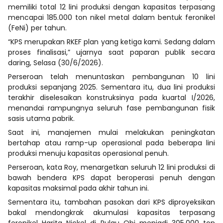
memiliki total 12 lini produksi dengan kapasitas terpasang
mencapai 185.000 ton nikel metal dalam bentuk feronikel
(FeNi) per tahun.
“KPS merupakan RKEF plan yang ketiga kami. Sedang dalam
proses finalisasi,” ujarnya saat paparan publik secara
daring, Selasa (30/6/2026).
Perseroan telah menuntaskan pembangunan 10 lini
produksi sepanjang 2025. Sementara itu, dua lini produksi
terakhir diselesaikan konstruksinya pada kuartal I/2026,
menandai rampungnya seluruh fase pembangunan fisik
sasis utama pabrik.
Saat ini, manajemen mulai melakukan peningkatan
bertahap atau ramp-up operasional pada beberapa lini
produksi menuju kapasitas operasional penuh.
Perseroan, kata Roy, menargetkan seluruh 12 lini produksi di
bawah bendera KPS dapat beroperasi penuh dengan
kapasitas maksimal pada akhir tahun ini.
Sementara itu, tambahan pasokan dari KPS diproyeksikan
bakal mendongkrak akumulasi kapasitas terpasang
feronikel Harita Nickel di Pulau Obi menjadi 305.000 ton