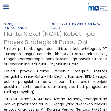
Lewati
ke
konten
07/01/2026
DITULIS OLEH : DIONISIO DAMARA
PERTAMBANGAN
TONCE
Harita Nickel (NCKL) Kebut Tiga
Proyek Strategis di Pulau Obi
Emiten pertambangan dan hilirisasi nikel terintegrasi, PT
Trimegah Bangun Persada Tbk. (NCKL) atau Harita Nickel,
tengah mempercepat penyelesaian tiga proyek strategis
di Kawasan Industri Pulau Obi, Maluku Utara.
Ketiga proyek utama tersebut meliputi fasilitas
pengolahan nikel Rotary Kiln Electric Furnace (RKEF) ketiga,
pabrik pengolahan batu kapur (limestone) menjadi
quicklime, serta fasilitas daur ulang sisa hasil pengolahan
(tailing recycling).
Direktur Utama NCKL Roy Arman Arfandy, mengatakan
bahwa proyek smelter RKEF ketiga yang dikerjakan melalui
entitas anak usaha PT Karunia Permai Sentosa (KPS) ini