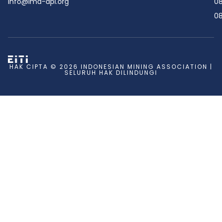
info@ima-api.org
08
08
HAK CIPTA © 2026 INDONESIAN MINING ASSOCIATION |
SELURUH HAK DILINDUNGI