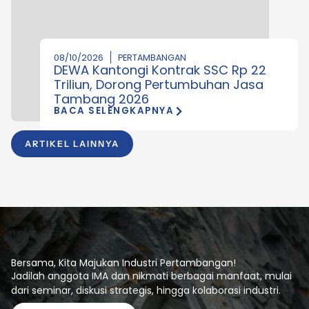
08/10/2026
PERTAMBANGAN
DEWA Kantongi Kontrak SSC Rp 22
Triliun, Dorong Pertumbuhan Jasa
Tambang 2026
BACA SELENGKAPNYA
ARTIKEL LAINNYA
Bersama, Kita Majukan Industri Pertambangan!
Jadilah anggota IMA dan nikmati berbagai manfaat, mulai
dari seminar, diskusi strategis, hingga kolaborasi industri.