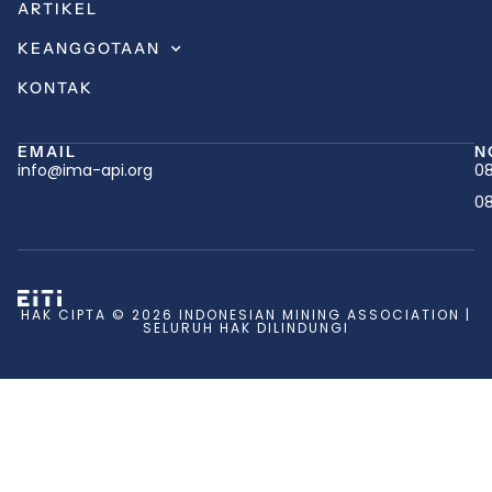
ARTIKEL
KEANGGOTAAN
KONTAK
EMAIL
N
info@ima-api.org
08
08
HAK CIPTA © 2026 INDONESIAN MINING ASSOCIATION |
SELURUH HAK DILINDUNGI