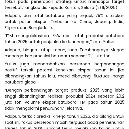
fokus pada penerapan strategi untuk mencapai target
tersebut,” ungkap dia kepada Kontan, Selasa (2/11/2025).
Adapun, dari total batubara yang terjual, 75% ditujukan
untuk pasar ekspor. Terbesar ke China, Jepang, India,
Filipina, dan Bangladesh.
“ITM mengalokasikan 75% dari total produksi batubara
tahun 2025 untuk penjualan ke luar negeri,” kata Yulius.
Adapun, hingga tutup tahun, Indo Tambangraya Megah
menargetkan produksi batubara sebesar 21,1 juta ton.
Yulius juga menambahkan, perseroan berpandangan
positif terkait potensi kenaikan ekspor tahun ini jika
dibandingkan tahun lalu, meski dibayangi fluktuasi harga
batubara global.
“Dengan perbandingan target produksi 2025 yang lebih
tinggi dibandingkan realisasi produksi 2024 sebesar 20,2
juta ton, volume ekspor batubara ITM pada tahun 2025
tidak mengalami penurunan,” jelasnya.
Adapun, terkait prediksi kinerja tahun 2026, dia bilang untuk
saat ini, fokus perseroan masih terpusat pada pemenuhan
target tahun 2025, sambil terus melakukan kajian untuk