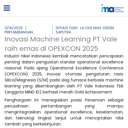
Lewati
ke
konten
11/14/2025
DITULIS OLEH : LA ODE MUH. DEDEN
PERTAMBANGAN
SAPUTRA
Inovasi Machine Learning PT Vale
raih emas di OPEXCON 2025
Industri nikel Indonesia kembali mencatatkan pencapaian
penting dalam penguatan standar operational excellence
nasional. Pada ajang Operational Excellence Conference
(OPEXCON) 2025, inovasi otomasi pengaturan rasio
Silica/Magnesia (S/M) pada slag furnace berbasis machine
learning yang dikembangkan oleh PT Vale Indonesia Tbk
(anggota MIND ID) berhasil meraih Gold Achievement.
Penghargaan ini menegaskan posisi Perseroan sebagai
perusahaan pertambangan yang mampu
mengintegrasikan operational excellence, keselamatan,
dan teknologi tingkat lanjut untuk menciptakan nilai
tambah yang berkelanjutan.