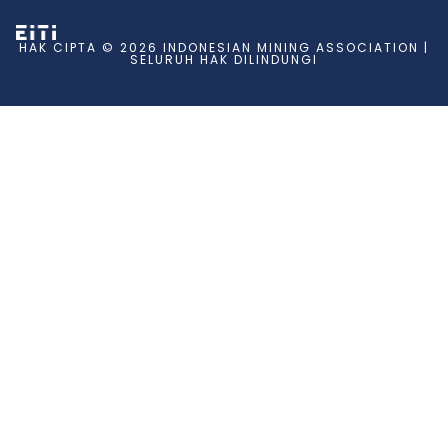
HAK CIPTA © 2026 INDONESIAN MINING ASSOCIATION |
SELURUH HAK DILINDUNGI