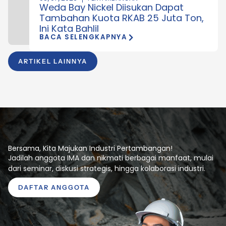
Weda Bay Nickel Diisukan Dapat
Tambahan Kuota RKAB 25 Juta Ton,
Ini Kata Bahlil
BACA SELENGKAPNYA
ARTIKEL LAINNYA
Bersama, Kita Majukan Industri Pertambangan!
Jadilah anggota IMA dan nikmati berbagai manfaat, mulai
dari seminar, diskusi strategis, hingga kolaborasi industri.
DAFTAR ANGGOTA