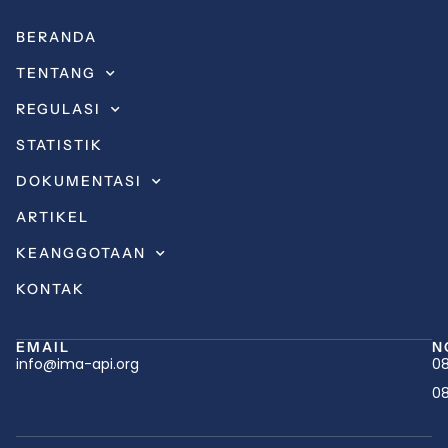
BERANDA
TENTANG
REGULASI
STATISTIK
DOKUMENTASI
ARTIKEL
KEANGGOTAAN
KONTAK
EMAIL
N
info@ima-api.org
08
08