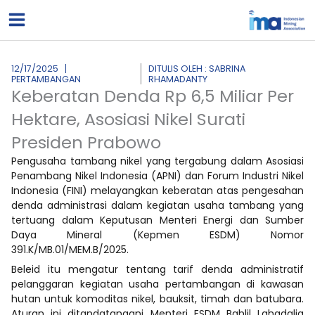
Lewati
ke
konten
12/17/2025
DITULIS OLEH : SABRINA
PERTAMBANGAN
RHAMADANTY
Keberatan Denda Rp 6,5 Miliar Per
Hektare, Asosiasi Nikel Surati
Presiden Prabowo
Pengusaha tambang nikel yang tergabung dalam Asosiasi
Penambang Nikel Indonesia (APNI) dan Forum Industri Nikel
Indonesia (FINI) melayangkan keberatan atas pengesahan
denda administrasi dalam kegiatan usaha tambang yang
tertuang dalam Keputusan Menteri Energi dan Sumber
Daya Mineral (Kepmen ESDM) Nomor
391.K/MB.01/MEM.B/2025.
Beleid itu mengatur tentang tarif denda administratif
pelanggaran kegiatan usaha pertambangan di kawasan
hutan untuk komoditas nikel, bauksit, timah dan batubara.
Aturan ini ditandatangani Menteri ESDM Bahlil Lahadalia