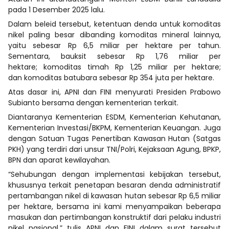
pada 1 Desember 2025 lalu.
Dalam beleid tersebut, ketentuan denda untuk komoditas
nikel paling besar dibanding komoditas mineral lainnya,
yaitu sebesar Rp 6,5 miliar per hektare per tahun.
Sementara, bauksit sebesar Rp 1,76 miliar per
hektare; komoditas timah Rp 1,25 miliar per hektare;
dan komoditas batubara sebesar Rp 354 juta per hektare.
Atas dasar ini, APNI dan FINI menyurati Presiden Prabowo
Subianto bersama dengan kementerian terkait.
Diantaranya Kementerian ESDM, Kementerian Kehutanan,
Kementerian Investasi/BKPM, Kementerian Keuangan. Juga
dengan Satuan Tugas Penertiban Kawasan Hutan (Satgas
PKH) yang terdiri dari unsur TNI/Polri, Kejaksaan Agung, BPKP,
BPN dan aparat kewilayahan.
“Sehubungan dengan implementasi kebijakan tersebut,
khususnya terkait penetapan besaran denda administratif
pertambangan nikel di kawasan hutan sebesar Rp 6,5 miliar
per hektare, bersama ini kami menyampaikan beberapa
masukan dan pertimbangan konstruktif dari pelaku industri
nikel nasional,” tulis APNI dan FINI dalam surat tersebut