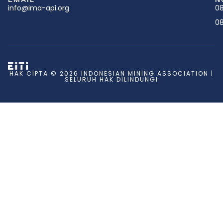
info@ima-api.org
08
08
HAK CIPTA © 2026 INDONESIAN MINING ASSOCIATION |
SELURUH HAK DILINDUNGI