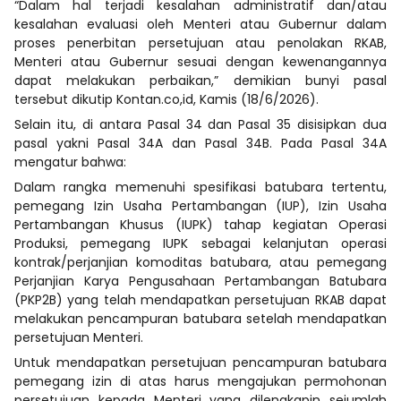
“Dalam hal terjadi kesalahan administratif dan/atau
kesalahan evaluasi oleh Menteri atau Gubernur dalam
proses penerbitan persetujuan atau penolakan RKAB,
Menteri atau Gubernur sesuai dengan kewenangannya
dapat melakukan perbaikan,” demikian bunyi pasal
tersebut dikutip Kontan.co,id, Kamis (18/6/2026).
Selain itu, di antara Pasal 34 dan Pasal 35 disisipkan dua
pasal yakni Pasal 34A dan Pasal 34B. Pada Pasal 34A
mengatur bahwa:
Dalam rangka memenuhi spesifikasi batubara tertentu,
pemegang Izin Usaha Pertambangan (IUP), Izin Usaha
Pertambangan Khusus (IUPK) tahap kegiatan Operasi
Produksi, pemegang IUPK sebagai kelanjutan operasi
kontrak/perjanjian komoditas batubara, atau pemegang
Perjanjian Karya Pengusahaan Pertambangan Batubara
(PKP2B) yang telah mendapatkan persetujuan RKAB dapat
melakukan pencampuran batubara setelah mendapatkan
persetujuan Menteri.
Untuk mendapatkan persetujuan pencampuran batubara
pemegang izin di atas harus mengajukan permohonan
persetujuan kepada Menteri yang dilengkapin sejumlah