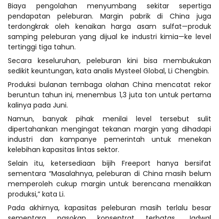
Biaya pengolahan menyumbang sekitar sepertiga
pendapatan peleburan. Margin pabrik di China juga
terdongkrak oleh kenaikan harga asam sulfat—produk
samping peleburan yang dijual ke industri kimia—ke level
tertinggi tiga tahun.
Secara keseluruhan, peleburan kini bisa membukukan
sedikit keuntungan, kata analis Mysteel Global, Li Chengbin.
Produksi bulanan tembaga olahan China mencatat rekor
beruntun tahun ini, menembus 1,3 juta ton untuk pertama
kalinya pada Juni.
Namun, banyak pihak menilai level tersebut sulit
dipertahankan mengingat tekanan margin yang dihadapi
industri dan kampanye pemerintah untuk menekan
kelebihan kapasitas lintas sektor.
Selain itu, ketersediaan bijih Freeport hanya bersifat
sementara “Masalahnya, peleburan di China masih belum
memperoleh cukup margin untuk berencana menaikkan
produksi,” kata Li.
Pada akhirnya, kapasitas peleburan masih terlalu besar
sementara pasokan konsentrat terbatas. Jadwal