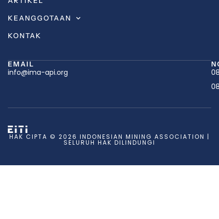
ARTIKEL
KEANGGOTAAN
KONTAK
EMAIL
N
info@ima-api.org
08
08
HAK CIPTA © 2026 INDONESIAN MINING ASSOCIATION |
SELURUH HAK DILINDUNGI