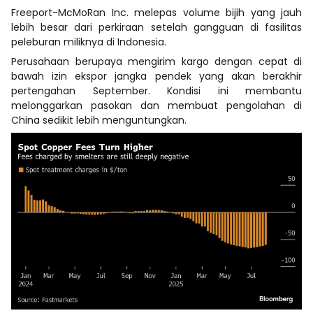
Freeport-McMoRan Inc. melepas volume bijih yang jauh
lebih besar dari perkiraan setelah gangguan di fasilitas
peleburan miliknya di Indonesia.
Perusahaan berupaya mengirim kargo dengan cepat di
bawah izin ekspor jangka pendek yang akan berakhir
pertengahan September. Kondisi ini membantu
melonggarkan pasokan dan membuat pengolahan di
China sedikit lebih menguntungkan.