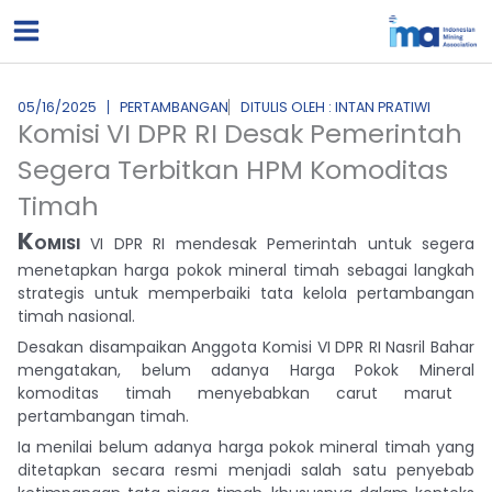
Lewati
ke
konten
05/16/2025
PERTAMBANGAN
DITULIS OLEH : INTAN PRATIWI
Komisi VI DPR RI Desak Pemerintah
Segera Terbitkan HPM Komoditas
Timah
K
OMISI
VI DPR RI mendesak Pemerintah untuk segera
menetapkan harga pokok
mineral timah
sebagai langkah
strategis untuk memperbaiki tata kelola pertambangan
timah nasional.
Desakan disampaikan Anggota Komisi VI DPR RI Nasril Bahar
mengatakan, belum adanya Harga Pokok Mineral
komoditas timah
menyebabkan carut marut
pertambangan timah.
Ia menilai belum adanya harga pokok mineral timah yang
ditetapkan secara resmi menjadi salah satu penyebab