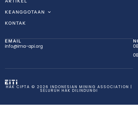
ARTIKEL
KEANGGOTAAN
KONTAK
EMAIL
N
info@ima-api.org
08
08
HAK CIPTA © 2026 INDONESIAN MINING ASSOCIATION |
SELURUH HAK DILINDUNGI