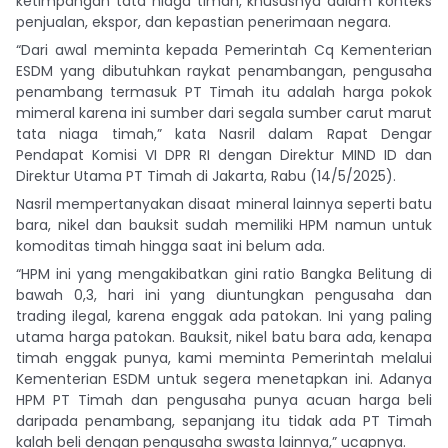
ketimpangan tata niaga timah, khususnya dalam konteks
penjualan, ekspor, dan kepastian penerimaan negara.
“Dari awal meminta kepada Pemerintah Cq Kementerian
ESDM yang dibutuhkan raykat penambangan, pengusaha
penambang termasuk PT Timah itu adalah harga pokok
mimeral karena ini sumber dari segala sumber carut marut
tata niaga timah,” kata Nasril dalam Rapat Dengar
Pendapat Komisi VI DPR RI dengan Direktur MIND ID dan
Direktur Utama PT Timah di Jakarta, Rabu (14/5/2025).
Nasril mempertanyakan disaat mineral lainnya seperti batu
bara, nikel dan bauksit sudah memiliki HPM namun untuk
komoditas timah hingga saat ini belum ada.
“HPM ini yang mengakibatkan gini ratio Bangka Belitung di
bawah 0,3, hari ini yang diuntungkan pengusaha dan
trading ilegal, karena enggak ada patokan. Ini yang paling
utama harga patokan. Bauksit, nikel batu bara ada, kenapa
timah enggak punya, kami meminta Pemerintah melalui
Kementerian ESDM untuk segera menetapkan ini. Adanya
HPM PT Timah dan pengusaha punya acuan harga beli
daripada penambang, sepanjang itu tidak ada PT Timah
kalah beli dengan pengusaha swasta lainnya,” ucapnya.