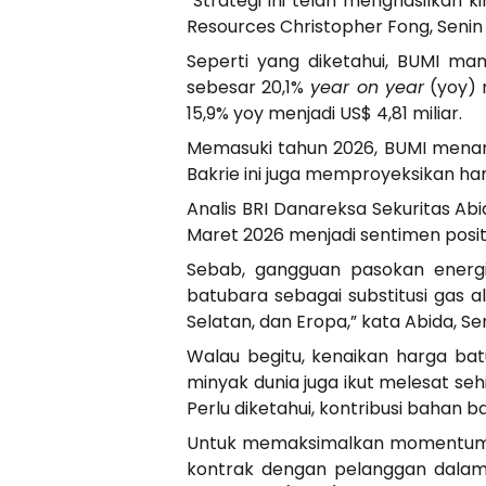
“Strategi ini telah menghasilkan 
Resources Christopher Fong, Senin 
Seperti yang diketahui, BUMI mam
sebesar 20,1%
year on year
(yoy) 
15,9% yoy menjadi US$ 4,81 miliar.
Memasuki tahun 2026, BUMI menarg
Bakrie ini juga memproyeksikan ha
Analis BRI Danareksa Sekuritas A
Maret 2026 menjadi sentimen positi
Sebab, gangguan pasokan energi
batubara sebagai substitusi gas 
Selatan, dan Eropa,” kata Abida, Se
Walau begitu, kenaikan harga bat
minyak dunia juga ikut melesat s
Perlu diketahui, kontribusi bahan
Untuk memaksimalkan momentum m
kontrak dengan pelanggan dalam j