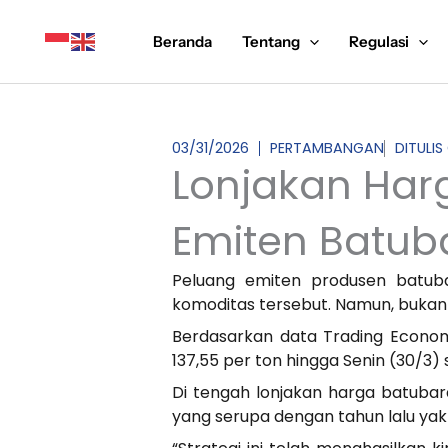
Lewati
ke
Beranda
Tentang
Regulasi
konten
03/31/2026
PERTAMBANGAN
DITULIS
Lonjakan Har
Emiten Batub
Peluang emiten produsen batuba
komoditas tersebut. Namun, bukan b
Berdasarkan data Trading Economi
137,55 per ton hingga Senin (30/3) 
Di tengah lonjakan harga batubar
yang serupa dengan tahun lalu yakn