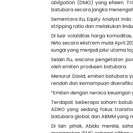
obligation
(DMO) yang efisien. Tra
batubara secara jangka menengah
Sementara itu, Equity Analyst Ind
stripping ratio dan melakukan lind
Di luar volatilitas harga komodit
Niño secara ekstrem mulai April 2
sungai yang menjadi jalur utama log
Selain itu, wacana pengetatan po
oleh emiten produsen batubara.
Menurut David, emiten batubara ya
rendah dan kemampuan diversifikas
“Emiten dengan neraca keuangan ya
Terdapat beberapa saham batubara
ADRO yang sedang fokus transform
batubara global, dan ABMM yang me
Di lain pihak, Abida menilai, s