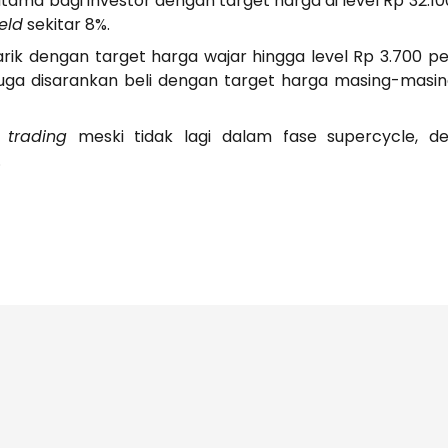
tama bagi investor dengan target harga di level Rp 32.10
ield
sekitar 8%.
k dengan target harga wajar hingga level Rp 3.700 per 
ga disarankan beli dengan target harga masing-masin
k
trading
meski tidak lagi dalam fase supercycle, d
.