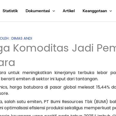
Statistik
Dokumentasi
Artikel
Keanggotaan
 OLEH : DIMAS ANDI
ga Komoditas Jadi Pem
ara
ra untuk meningkatkan kinerjanya terbuka lebar pad
erarti emiten di sektor ini luput dari tantangan.
cs, harga batubara di pasar global melesat 15,44% da
sore.
a, salah satu emiten, PT Bumi Resources Tbk (BUMI) b
i optimalisasi efisiensi produksi sekaligus memperkuat p