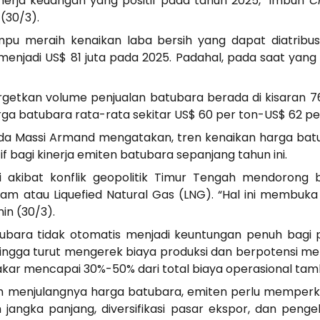
kinerja keuangan yang positif pada tahun 2025,” imbuh
Ch
(30/3).
pu meraih kenaikan laba bersih yang dapat diatribus
menjadi US$ 81 juta pada 2025. Padahal, pada saat ya
etkan volume penjualan batubara berada di kisaran 76 
rga batubara rata-rata sekitar US$ 60 per ton-US$ 62 pe
bida Massi Armand mengatakan, tren kenaikan harga batu
f bagi kinerja emiten batubara sepanjang tahun ini.
 akibat konflik geopolitik Timur Tengah mendorong b
alam atau Liquefied Natural Gas (LNG). “Hal ini membuk
nin (30/3).
ubara tidak otomatis menjadi keuntungan penuh bagi p
ehingga turut mengerek biaya produksi dan berpotensi 
 bakar mencapai 30%-50% dari total biaya operasional ta
enjulangnya harga batubara, emiten perlu memperku
angka panjang, diversifikasi pasar ekspor, dan penge