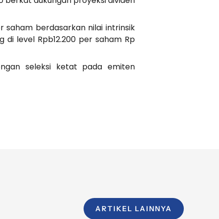
0 berkat dukungan proyeksi dividen
saham berdasarkan nilai intrinsik
g di level Rpb12.200 per saham Rp
engan seleksi ketat pada emiten
ARTIKEL LAINNYA