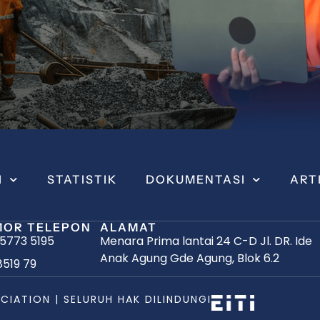
I
STATISTIK
DOKUMENTASI
ART
OR TELEPON
ALAMAT
 5773 5195
Menara Prima lantai 24 C-D Jl. DR. Ide
Anak Agung Gde Agung, Blok 6.2
8519 79
CIATION | SELURUH HAK DILINDUNGI