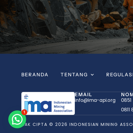
BERANDA
TENTANG
REGULAS
EMAIL
NOM
info@ima-api.org
0851
0811 
1
Butuh Bantuan?
HAK CIPTA © 2026 INDONESIAN MINING ASSO