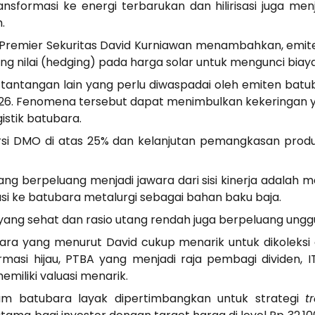
nsformasi ke energi terbarukan dan hilirisasi juga me
.
o Premier Sekuritas David Kurniawan menambahkan, emit
ung nilai (hedging) pada harga solar untuk mengunci biaya
as, tantangan lain yang perlu diwaspadai oleh emiten b
026. Fenomena tersebut dapat menimbulkan kekeringan y
istik batubara.
rsi DMO di atas 25% dan kelanjutan pemangkasan produk
ng berpeluang menjadi jawara dari sisi kinerja adalah m
i ke batubara metalurgi sebagai bahan baku baja.
ng sehat dan rasio utang rendah juga berpeluang unggul,”
 yang menurut David cukup menarik untuk dikoleksi o
asi hijau, PTBA yang menjadi raja pembagi dividen, 
miliki valuasi menarik.
aham batubara layak dipertimbangkan untuk strategi
t