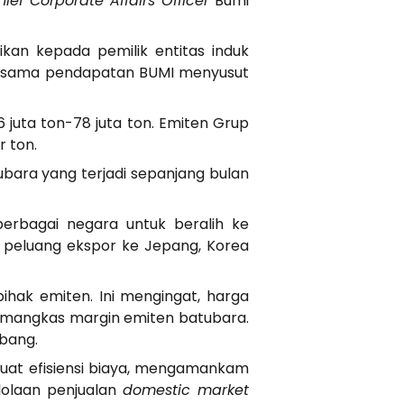
ief Corporate Affairs Officer
Bumi
ikan kepada pemilik entitas induk
ng sama pendapatan BUMI menyusut
juta ton-78 juta ton. Emiten Grup
r ton.
bara yang terjadi sepanjang bulan
erbagai negara untuk beralih ke
a peluang ekspor ke Jepang, Korea
ihak emiten. Ini mengingat, harga
memangkas margin emiten batubara.
mbang.
at efisiensi biaya, mengamankam
lolaan penjualan
domestic market