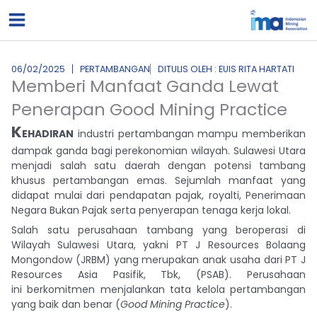
Lewati
ke
konten
06/02/2025
PERTAMBANGAN
DITULIS OLEH : EUIS RITA HARTATI
Memberi Manfaat Ganda Lewat
Penerapan Good Mining Practice
K
EHADIRAN
industri pertambangan mampu memberikan
dampak ganda bagi perekonomian wilayah. Sulawesi Utara
menjadi salah satu daerah dengan potensi tambang
khusus pertambangan emas. Sejumlah manfaat yang
didapat mulai dari pendapatan pajak, royalti, Penerimaan
Negara Bukan Pajak serta penyerapan tenaga kerja lokal.
Salah satu perusahaan tambang yang beroperasi di
Wilayah Sulawesi Utara, yakni PT J Resources Bolaang
Mongondow (JRBM) yang merupakan anak usaha dari PT J
Resources Asia Pasifik, Tbk, (PSAB). Perusahaan
ini berkomitmen menjalankan tata kelola pertambangan
yang baik dan benar (
Good Mining Practice
).