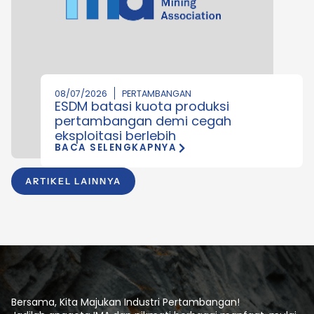
08/07/2026
PERTAMBANGAN
ESDM batasi kuota produksi
pertambangan demi cegah
eksploitasi berlebih
BACA SELENGKAPNYA
ARTIKEL LAINNYA
Bersama, Kita Majukan Industri Pertambangan!