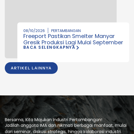
08/10/2026
PERTAMBANGAN
Freeport Pastikan Smelter Manyar
Gresik Produksi Lagi Mulai September
BACA SELENGKAPNYA
ARTIKEL LAINNYA
Bersama, Kita Majukan Industri Pertambangan!
Jadilah anggota IMA dan nikmati berbagai manfaat, mulai
dari seminar, diskusi strategis, hingga kolaborasi industri.