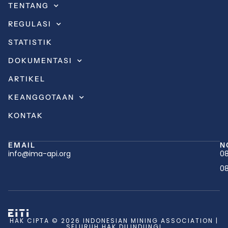
TENTANG
REGULASI
STATISTIK
DOKUMENTASI
ARTIKEL
KEANGGOTAAN
KONTAK
EMAIL
N
info@ima-api.org
08
08
HAK CIPTA © 2026 INDONESIAN MINING ASSOCIATION |
SELURUH HAK DILINDUNGI