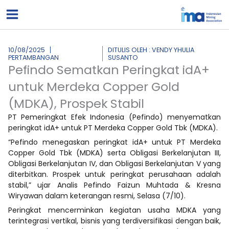
Lewati
ke
konten
10/08/2025
DITULIS OLEH : VENDY YHULIA
PERTAMBANGAN
SUSANTO
Pefindo Sematkan Peringkat idA+
untuk Merdeka Copper Gold
(MDKA), Prospek Stabil
PT Pemeringkat Efek Indonesia (Pefindo) menyematkan
peringkat idA+ untuk PT Merdeka Copper Gold Tbk (MDKA).
“Pefindo menegaskan peringkat idA+ untuk PT Merdeka
Copper Gold Tbk (MDKA) serta Obligasi Berkelanjutan III,
Obligasi Berkelanjutan IV, dan Obligasi Berkelanjutan V yang
diterbitkan. Prospek untuk peringkat perusahaan adalah
stabil,” ujar Analis Pefindo Faizun Muhtada & Kresna
Wiryawan dalam keterangan resmi, Selasa (7/10).
Peringkat mencerminkan kegiatan usaha MDKA yang
terintegrasi vertikal, bisnis yang terdiversifikasi dengan baik,