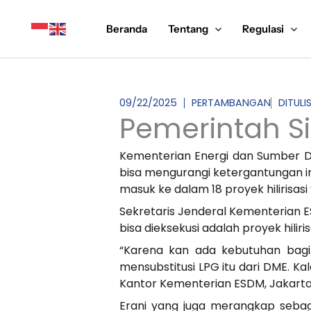
Lewati
ke
Beranda
Tentang
Regulasi
konten
09/22/2025
PERTAMBANGAN
DITULI
Pemerintah S
Kementerian Energi dan Sumber Da
bisa mengurangi ketergantungan im
masuk ke dalam 18 proyek hilirisa
Sekretaris Jenderal Kementerian E
bisa dieksekusi adalah proyek hilir
“Karena kan ada kebutuhan bagi 
mensubstitusi LPG itu dari DME. Kal
Kantor Kementerian ESDM, Jakarta, 
Erani yang juga merangkap sebaga