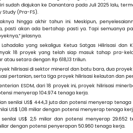
 sudah diajukan ke Danantara pada Juli 2025 lalu, terma
y Study (Pra-FS).
daknya hingga akhir tahun ini. Meskipun, penyelesaian
ya, pasti akan ada bertahap pasti ya. Tapi semuanya past
yeknya,” jelasnya.
 Lahadalia yang sekaligus Ketua Satgas Hilirisasi da
ak 18 proyek yang telah siap masuk tahap pra-kelayak
 atau setara dengan Rp 618,13 triliun.
royek hilirisasi di sektor mineral dan batu bara, dua proye
sasi pertanian, serta tiga proyek hilirisasi kelautan dan pe
rian ESDM, dari 18 proyek ini, proyek hilirisasi mine
potensi menyerap 104.974 tenaga kerja.
ian senilai US$ 444,3 juta dan potensi menyerap tenaga k
enilai US$ 1,08 miliar dengan potensi menyerap tenaga ker
i senilai US$ 2,5 miliar dan potensi menyerap 29.652 t
miliar dengan potensi penyerapan 50.960 tenaga kerja.