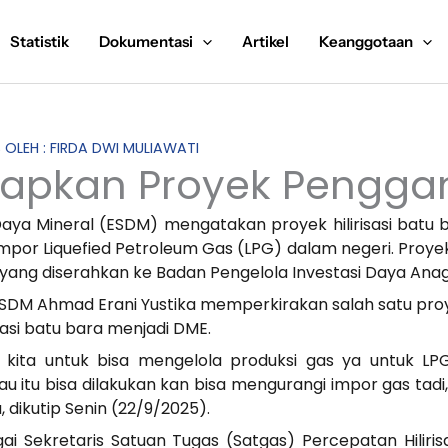
Statistik
Dokumentasi
Artikel
Keanggotaan
S OLEH : FIRDA DWI MULIAWATI
iapkan Proyek Penggan
ya Mineral (ESDM) mengatakan proyek hilirisasi batu 
por Liquefied Petroleum Gas (LPG) dalam negeri. Proyek i
si yang diserahkan ke Badan Pengelola Investasi Daya An
SDM Ahmad Erani Yustika memperkirakan salah satu proye
isasi batu bara menjadi DME.
kita untuk bisa mengelola produksi gas ya untuk LPG
au itu bisa dilakukan kan bisa mengurangi impor gas tadi, L
dikutip Senin (22/9/2025).
i Sekretaris Satuan Tugas (Satgas) Percepatan Hiliris