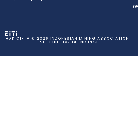
08
HAK CIPTA © 2026 INDONESIAN MINING ASSOCIATION |
SELURUH HAK DILINDUNGI