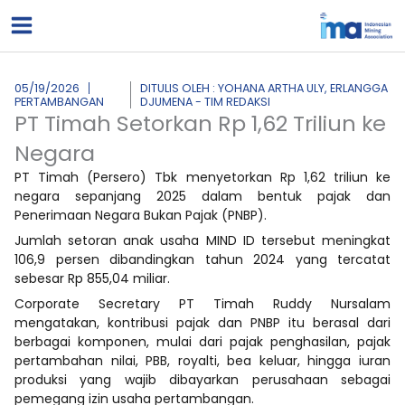
Lewati
ke
konten
05/19/2026
DITULIS OLEH : YOHANA ARTHA ULY, ERLANGGA
PERTAMBANGAN
DJUMENA - TIM REDAKSI
PT Timah Setorkan Rp 1,62 Triliun ke
Negara
PT Timah (Persero) Tbk menyetorkan Rp 1,62 triliun ke
negara sepanjang 2025 dalam bentuk pajak dan
Penerimaan Negara Bukan Pajak (PNBP).
Jumlah setoran anak usaha MIND ID tersebut meningkat
106,9 persen dibandingkan tahun 2024 yang tercatat
sebesar Rp 855,04 miliar.
Corporate Secretary PT Timah Ruddy Nursalam
mengatakan, kontribusi pajak dan PNBP itu berasal dari
berbagai komponen, mulai dari pajak penghasilan, pajak
pertambahan nilai, PBB, royalti, bea keluar, hingga iuran
produksi yang wajib dibayarkan perusahaan sebagai
pemegang izin usaha pertambangan.