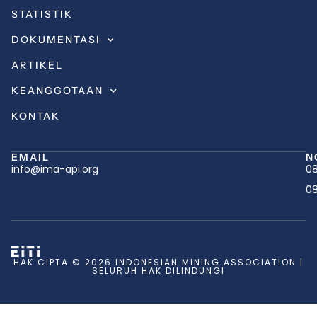
STATISTIK
DOKUMENTASI
ARTIKEL
KEANGGOTAAN
KONTAK
EMAIL
N
info@ima-api.org
08
08
HAK CIPTA © 2026 INDONESIAN MINING ASSOCIATION |
SELURUH HAK DILINDUNGI