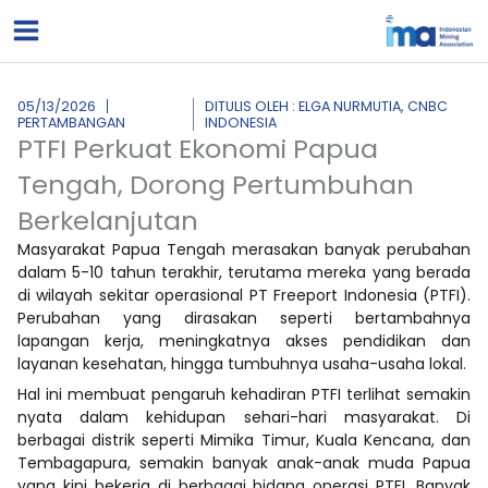
Lewati
ke
konten
05/13/2026
DITULIS OLEH : ELGA NURMUTIA, CNBC
PERTAMBANGAN
INDONESIA
PTFI Perkuat Ekonomi Papua
Tengah, Dorong Pertumbuhan
Berkelanjutan
Masyarakat Papua Tengah merasakan banyak perubahan
dalam 5-10 tahun terakhir, terutama mereka yang berada
di wilayah sekitar operasional PT Freeport Indonesia (PTFI).
Perubahan yang dirasakan seperti bertambahnya
lapangan kerja, meningkatnya akses pendidikan dan
layanan kesehatan, hingga tumbuhnya usaha-usaha lokal.
Hal ini membuat pengaruh kehadiran PTFI terlihat semakin
nyata dalam kehidupan sehari-hari masyarakat. Di
berbagai distrik seperti Mimika Timur, Kuala Kencana, dan
Tembagapura, semakin banyak anak-anak muda Papua
yang kini bekerja di berbagai bidang operasi PTFI. Banyak