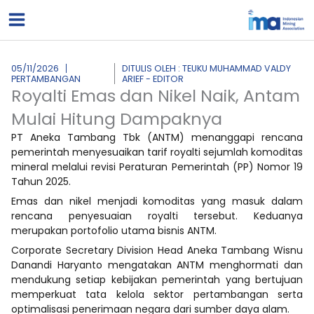
Lewati
ke
konten
05/11/2026
DITULIS OLEH : TEUKU MUHAMMAD VALDY
PERTAMBANGAN
ARIEF - EDITOR
Royalti Emas dan Nikel Naik, Antam
Mulai Hitung Dampaknya
PT Aneka Tambang Tbk (ANTM) menanggapi rencana
pemerintah menyesuaikan tarif royalti sejumlah komoditas
mineral melalui revisi Peraturan Pemerintah (PP) Nomor 19
Tahun 2025.
Emas dan nikel menjadi komoditas yang masuk dalam
rencana penyesuaian royalti tersebut. Keduanya
merupakan portofolio utama bisnis ANTM.
Corporate Secretary Division Head Aneka Tambang Wisnu
Danandi Haryanto mengatakan ANTM menghormati dan
mendukung setiap kebijakan pemerintah yang bertujuan
memperkuat tata kelola sektor pertambangan serta
optimalisasi penerimaan negara dari sumber daya alam.