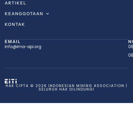
ARTIKEL
KEANGGOTAAN
KONTAK
EMAIL
N
info@ima-api.org
08
08
HAK CIPTA © 2026 INDONESIAN MINING ASSOCIATION |
SELURUH HAK DILINDUNGI