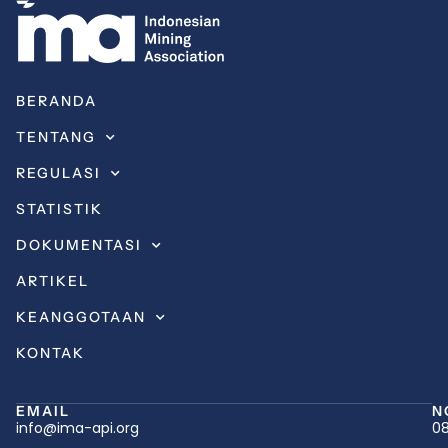
BERANDA
TENTANG
REGULASI
STATISTIK
DOKUMENTASI
ARTIKEL
KEANGGOTAAN
KONTAK
EMAIL
N
info@ima-api.org
08