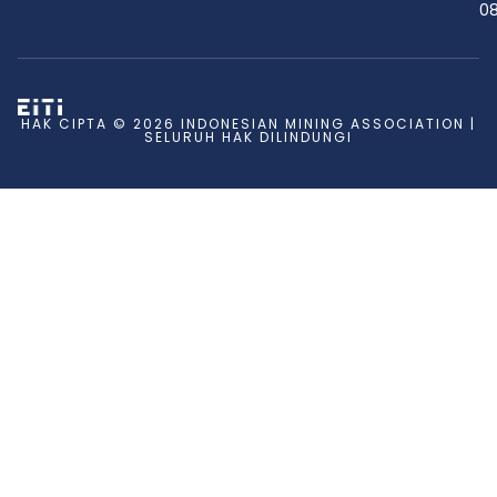
08
HAK CIPTA © 2026 INDONESIAN MINING ASSOCIATION |
SELURUH HAK DILINDUNGI