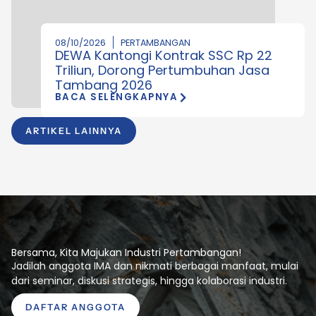
08/10/2026
PERTAMBANGAN
DEWA Kantongi Kontrak SSC Rp 22
Triliun, Dorong Pertumbuhan Jasa
Tambang 2026
BACA SELENGKAPNYA
ARTIKEL LAINNYA
Bersama, Kita Majukan Industri Pertambangan!
Jadilah anggota IMA dan nikmati berbagai manfaat, mulai
dari seminar, diskusi strategis, hingga kolaborasi industri.
DAFTAR ANGGOTA