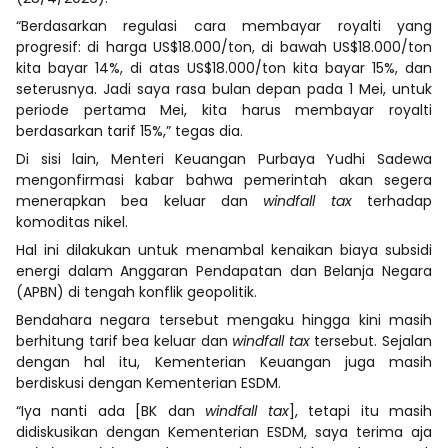
“Berdasarkan regulasi cara membayar royalti yang
progresif: di harga US$18.000/ton, di bawah US$18.000/ton
kita bayar 14%, di atas US$18.000/ton kita bayar 15%, dan
seterusnya. Jadi saya rasa bulan depan pada 1 Mei, untuk
periode pertama Mei, kita harus membayar royalti
berdasarkan tarif 15%,” tegas dia.
Di sisi lain, Menteri Keuangan Purbaya Yudhi Sadewa
mengonfirmasi kabar bahwa pemerintah akan segera
menerapkan bea keluar dan
windfall tax
terhadap
komoditas nikel.
Hal ini dilakukan untuk menambal kenaikan biaya subsidi
energi dalam Anggaran Pendapatan dan Belanja Negara
(APBN) di tengah konflik geopolitik.
Bendahara negara tersebut mengaku hingga kini masih
berhitung tarif bea keluar dan
windfall tax
tersebut. Sejalan
dengan hal itu, Kementerian Keuangan juga masih
berdiskusi dengan Kementerian ESDM.
“Iya nanti ada [BK dan
windfall tax
], tetapi itu masih
didiskusikan dengan Kementerian ESDM, saya terima aja