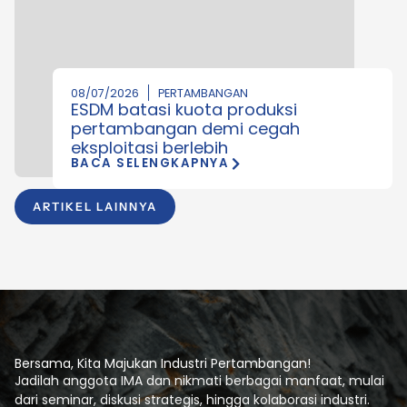
08/07/2026
PERTAMBANGAN
ESDM batasi kuota produksi
pertambangan demi cegah
eksploitasi berlebih
BACA SELENGKAPNYA
ARTIKEL LAINNYA
Bersama, Kita Majukan Industri Pertambangan!
Jadilah anggota IMA dan nikmati berbagai manfaat, mulai
dari seminar, diskusi strategis, hingga kolaborasi industri.