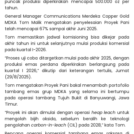
puncak produksi diperkirakan mencapai 500.000 oz per
tahun.
General Manager Communications Merdeka Copper Gold
MDKA Tom Malik mengatakan penyelesaian Proyek Pani
telah mencapai 67% sampai akhir Juni 2025.
Tom memastikan jadwal komisioning bisa dikejar pada
akhir tahun ini untuk selanjutnya mulai produksi komersial
pada kuartal I-2026.
“Proses uji coba ditargetkan mulai pada akhir 2025, dengan
produksi emas perdana diperkirakan berlangsung pada
kuartal I 2026,” dikutip dari keterangan tertulis, Jumat
(29/8/2025).
Tom mengatakan Proyek Pani bakal menambah portofolio
tambang emas grup MDKA yang selama ini bertumpu
pada operasi tambang Tujuh Bukit di Banyuwangi, Jawa
Timur.
“Proyek ini akan dimulai dengan operasi
heap leach
untuk
mengolah bijih oksida, sebelum beralih ke teknologi
pengolahan
carbon-in-leach
(CIL) pada 2028,” kata Tom.
Rencana operasi komersial tambang emas raksasa di