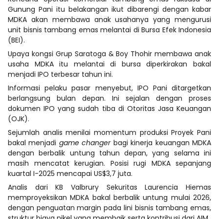
Gunung Pani itu belakangan ikut dibarengi dengan kabar
MDKA akan membawa anak usahanya yang mengurusi
unit bisnis tambang emas melantai di Bursa Efek Indonesia
(BEI).
Upaya kongsi Grup Saratoga & Boy Thohir membawa anak
usaha MDKA itu melantai di bursa diperkirakan bakal
menjadi IPO terbesar tahun ini.
Informasi pelaku pasar menyebut, IPO Pani ditargetkan
berlangsung bulan depan. Ini sejalan dengan proses
dokumen IPO yang sudah tiba di Otoritas Jasa Keuangan
(OJK).
Sejumlah analis menilai momentum produksi Proyek Pani
bakal menjadi
game changer
bagi kinerja keuangan MDKA
dengan berbalik untung tahun depan, yang selama ini
masih mencatat kerugian. Posisi rugi MDKA sepanjang
kuartal I-2025 mencapai US$3,7 juta.
Analis dari KB Valbrury Sekuritas Laurencia Hiemas
memproyeksikan MDKA bakal berbalik untung mulai 2026,
dengan penguatan margin pada lini bisnis tambang emas,
struktur biaya nikel yang membaik serta kontribusi dari AIM.