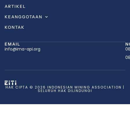
ARTIKEL
KEANGGOTAAN
KONTAK
EMAIL
N
info@ima-api.org
08
08
HAK CIPTA © 2026 INDONESIAN MINING ASSOCIATION |
SELURUH HAK DILINDUNGI