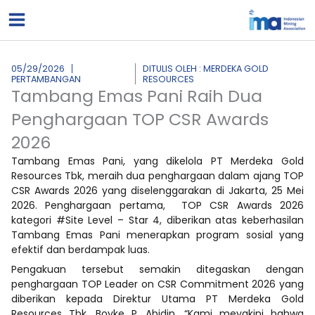
Lewati
ke
konten
05/29/2026
DITULIS OLEH : MERDEKA GOLD
PERTAMBANGAN
RESOURCES
Tambang Emas Pani Raih Dua
Penghargaan TOP CSR Awards
2026
Tambang Emas Pani, yang dikelola PT Merdeka Gold
Resources Tbk, meraih dua penghargaan dalam ajang TOP
CSR Awards 2026 yang diselenggarakan di Jakarta, 25 Mei
2026. Penghargaan pertama, TOP CSR Awards 2026
kategori #Site Level – Star 4, diberikan atas keberhasilan
Tambang Emas Pani menerapkan program sosial yang
efektif dan berdampak luas.
Pengakuan tersebut semakin ditegaskan dengan
penghargaan TOP Leader on CSR Commitment 2026 yang
diberikan kepada Direktur Utama PT Merdeka Gold
Resources Tbk, Boyke P. Abidin. “Kami meyakini bahwa