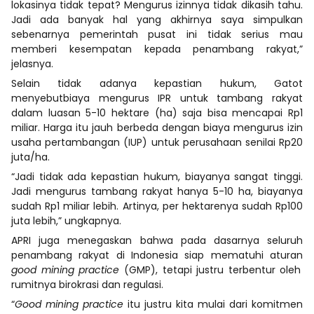
lokasinya tidak tepat? Mengurus izinnya tidak dikasih tahu.
Jadi ada banyak hal yang akhirnya saya simpulkan
sebenarnya pemerintah pusat ini tidak serius mau
memberi kesempatan kepada penambang rakyat,”
jelasnya.
Selain tidak adanya kepastian hukum, Gatot
menyebutbiaya mengurus IPR untuk tambang rakyat
dalam luasan 5-10 hektare (ha) saja bisa mencapai Rp1
miliar. Harga itu jauh berbeda dengan biaya mengurus izin
usaha pertambangan (IUP) untuk perusahaan senilai Rp20
juta/ha.
“Jadi tidak ada kepastian hukum, biayanya sangat tinggi.
Jadi mengurus tambang rakyat hanya 5-10 ha, biayanya
sudah Rp1 miliar lebih. Artinya, per hektarenya sudah Rp100
juta lebih,” ungkapnya.
APRI juga menegaskan bahwa pada dasarnya seluruh
penambang rakyat di Indonesia siap mematuhi aturan
good mining practice
(GMP), tetapi justru terbentur oleh
rumitnya birokrasi dan regulasi.
“
Good mining practice
itu justru kita mulai dari komitmen