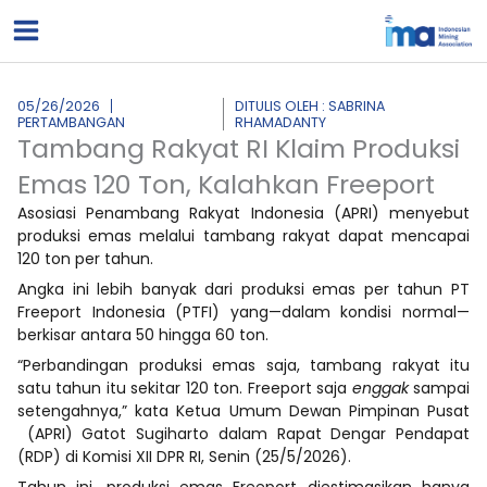
Lewati
ke
konten
05/26/2026
DITULIS OLEH : SABRINA
PERTAMBANGAN
RHAMADANTY
Tambang Rakyat RI Klaim Produksi
Emas 120 Ton, Kalahkan Freeport
Asosiasi Penambang Rakyat Indonesia (APRI) menyebut
produksi emas melalui tambang rakyat dapat mencapai
120 ton per tahun.
Angka ini lebih banyak dari produksi emas per tahun PT
Freeport Indonesia (PTFI) yang—dalam kondisi normal—
berkisar antara 50 hingga 60 ton.
“Perbandingan produksi emas saja, tambang rakyat itu
satu tahun itu sekitar 120 ton. Freeport saja
enggak
sampai
setengahnya,” kata Ketua Umum Dewan Pimpinan Pusat
(APRI) Gatot Sugiharto dalam Rapat Dengar Pendapat
(RDP) di Komisi XII DPR RI, Senin (25/5/2026).
Tahun ini, produksi emas Freeport diestimasikan hanya