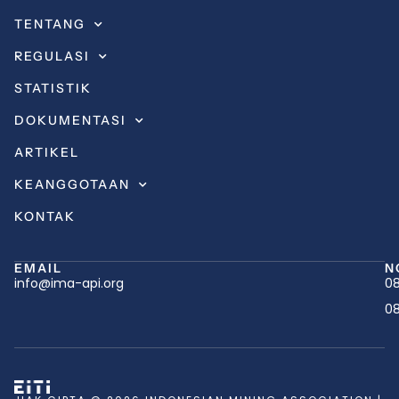
TENTANG
REGULASI
STATISTIK
DOKUMENTASI
ARTIKEL
KEANGGOTAAN
KONTAK
EMAIL
N
info@ima-api.org
08
08