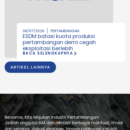
08/07/2026
PERTAMBANGAN
ESDM batasi kuota produksi
pertambangan demi cegah
eksploitasi berlebih
BACA SELENGKAPNYA
ARTIKEL LAINNYA
Bersama, Kita Majukan Industri Pertambangan!
Jadilah anggota IMA dan nikmati berbagai manfaat, mulai
dari seminar, diskusi strategis, hingga kolaborasi industri.