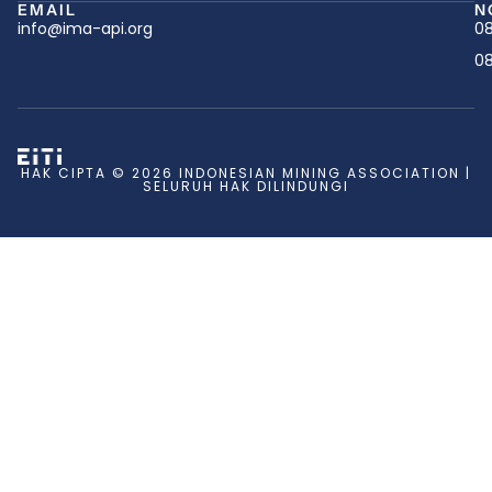
EMAIL
N
info@ima-api.org
08
08
HAK CIPTA © 2026 INDONESIAN MINING ASSOCIATION |
SELURUH HAK DILINDUNGI