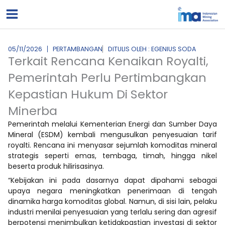
Lewati
ke
konten
05/11/2026
PERTAMBANGAN
DITULIS OLEH : EGENIUS SODA
Terkait Rencana Kenaikan Royalti,
Pemerintah Perlu Pertimbangkan
Kepastian Hukum Di Sektor
Minerba
Pemerintah melalui Kementerian Energi dan Sumber Daya
Mineral (ESDM) kembali mengusulkan penyesuaian tarif
royalti. Rencana ini menyasar sejumlah komoditas mineral
strategis seperti emas, tembaga, timah, hingga nikel
beserta produk hilirisasinya.
“Kebijakan ini pada dasarnya dapat dipahami sebagai
upaya negara meningkatkan penerimaan di tengah
dinamika harga komoditas global. Namun, di sisi lain, pelaku
industri menilai penyesuaian yang terlalu sering dan agresif
berpotensi menimbulkan ketidakpastian investasi di sektor