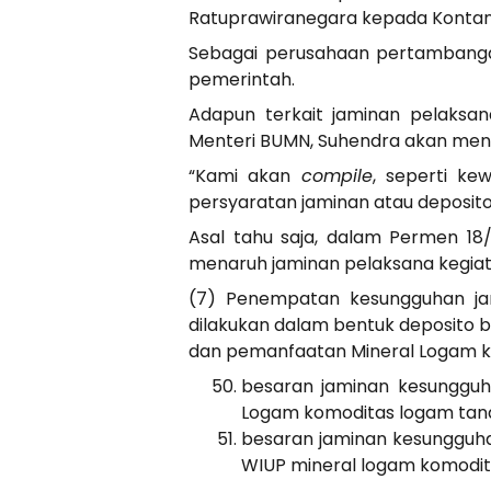
Ratuprawiranegara kepada Kontan, 
Sebagai perusahaan pertambanga
pemerintah.
Adapun terkait jaminan pelaksa
Menteri BUMN, Suhendra akan meng
“Kami akan
compile
, seperti ke
persyaratan jaminan atau deposito 
Asal tahu saja, dalam Permen 18
menaruh jaminan pelaksana kegiata
(7) Penempatan kesungguhan jam
dilakukan dalam bentuk deposito
dan pemanfaatan Mineral Logam k
besaran jaminan kesungguha
Logam komoditas logam tana
besaran jaminan kesungguhan
WIUP mineral logam komodita