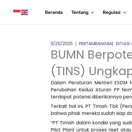
Lewati
ke
Beranda
Tentang
Regulasi
konten
11/25/2025
PERTAMBANGAN
DITULIS
BUMN Berpote
(TINS) Ungka
Dalam Peraturan Menteri ESDM N
Perubahan Kedua Aturan PP Nomo
terdapat potensi diberikannya pe
Terkait hal ini, PT Timah Tbk (P
bahwa pihak mereka sudah siap dar
“PT Timah dalam kondisi yang sudah
Pilot Plant untuk proses riset a