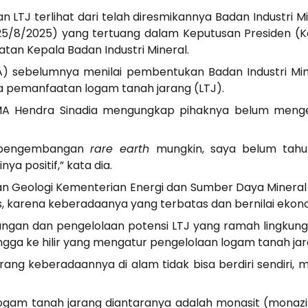
 LTJ terlihat dari telah diresmikannya Badan Industri M
 (25/8/2025) yang tertuang dalam Keputusan Presiden (
an Kepala Badan Industri Mineral.
MA) sebelumnya menilai pembentukan Badan Industri M
 pemanfaatan logam tanah jarang (LTJ).
 IMA Hendra Sinadia mengungkap pihaknya belum menge
tuk pengembangan
rare earth
mungkin, saya belum tahu 
inya positif,” kata dia.
dan Geologi Kementerian Energi dan Sumber Daya Minera
is, karena keberadaanya yang terbatas dan bernilai ekon
an dan pengelolaan potensi LTJ yang ramah lingkunga
ngga ke hilir yang mengatur pengelolaan logam tanah jara
rang keberadaannya di alam tidak bisa berdiri sendiri
gam tanah jarang diantaranya adalah monasit (monazite