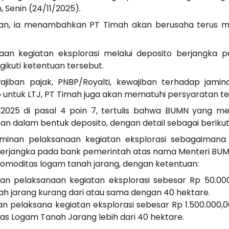
Senin (24/11/2025).
n, ia menambahkan PT Timah akan berusaha terus me
naan kegiatan eksplorasi melalui deposito berjangka
ikuti ketentuan tersebut.
wajiban pajak, PNBP/Royalti, kewajiban terhadap jamin
untuk LTJ, PT Timah juga akan mematuhi persyaratan ters
/2025 di pasal 4 poin 7, tertulis bahwa BUMN yang me
n dalam bentuk deposito, dengan detail sebagai berikut
inan pelaksanaan kegiatan eksplorasi sebagaimana
 berjangka pada bank pemerintah atas nama Menteri BU
omoditas logam tanah jarang, dengan ketentuan:
n pelaksanaan kegiatan eksplorasi sebesar Rp 50.000
h jarang kurang dari atau sama dengan 40 hektare.
 pelaksana kegiatan eksplorasi sebesar Rp 1.500.000,00
s Logam Tanah Jarang lebih dari 40 hektare.