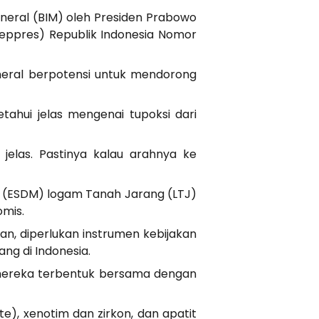
ineral (BIM) oleh Presiden Prabowo
Keppres) Republik Indonesia Nomor
ineral berpotensi untuk mendorong
tahui jelas mengenai tupoksi dari
jelas. Pastinya kalau arahnya ke
l (ESDM) logam Tanah Jarang (LTJ)
omis.
n, diperlukan instrumen kebijakan
ng di Indonesia.
, mereka terbentuk bersama dengan
), xenotim dan zirkon, dan apatit