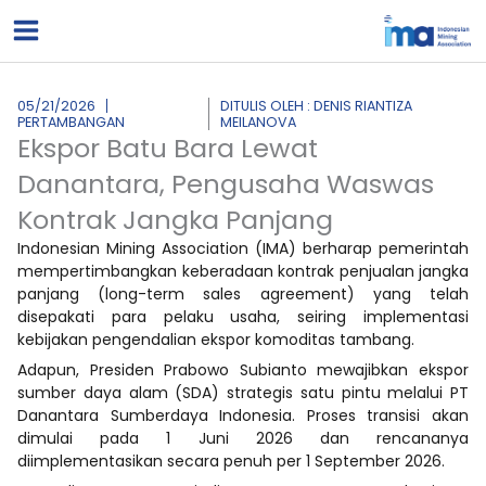
Lewati
ke
konten
05/21/2026
DITULIS OLEH : DENIS RIANTIZA
PERTAMBANGAN
MEILANOVA
Ekspor Batu Bara Lewat
Danantara, Pengusaha Waswas
Kontrak Jangka Panjang
Indonesian Mining Association (IMA) berharap pemerintah
mempertimbangkan keberadaan kontrak penjualan jangka
panjang (long-term sales agreement) yang telah
disepakati para pelaku usaha, seiring implementasi
kebijakan pengendalian ekspor komoditas tambang.
Adapun, Presiden Prabowo Subianto mewajibkan ekspor
sumber daya alam (SDA) strategis satu pintu melalui PT
Danantara Sumberdaya Indonesia. Proses transisi akan
dimulai pada 1 Juni 2026 dan rencananya
diimplementasikan secara penuh per 1 September 2026.