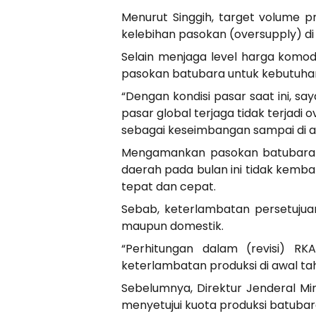
Menurut Singgih, target volume p
kelebihan pasokan (oversupply) di 
Selain menjaga level harga komod
pasokan batubara untuk kebutuhan 
“Dengan kondisi pasar saat ini, sa
pasar global terjaga tidak terjadi
sebagai keseimbangan sampai di akh
Mengamankan pasokan batubara ke
daerah pada bulan ini tidak kemba
tepat dan cepat.
Sebab, keterlambatan persetuju
maupun domestik.
“Perhitungan dalam (revisi) RK
keterlambatan produksi di awal tah
Sebelumnya, Direktur Jenderal M
menyetujui kuota produksi batubara