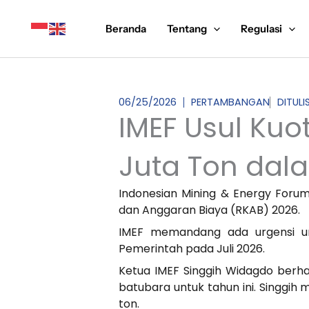
Lewati
ke
Beranda
Tentang
Regulasi
konten
06/25/2026
PERTAMBANGAN
DITUL
IMEF Usul Kuo
Juta Ton dala
Indonesian Mining & Energy Foru
dan Anggaran Biaya (RKAB) 2026.
IMEF memandang ada urgensi un
Pemerintah pada Juli 2026.
Ketua IMEF Singgih Widagdo berh
batubara untuk tahun ini. Singgih 
ton.