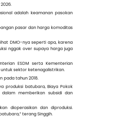
 2026.
asional adalah keamanan pasokan
bangan pasar dan harga komoditas
i lihat DMO-nya seperti apa, karena
uksi nggak over supaya harga juga
nterian ESDM serta Kementerian
ntuk sektor ketenagalistrikan.
n pada tahun 2018.
 produksi batubara, Biaya Pokok
h dalam memberikan subsidi dan
n dioperasikan dan diproduksi.
tubara,” terang Singgih.