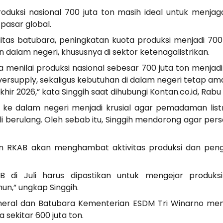
roduksi nasional 700 juta ton masih ideal untuk menjag
pasar global.
itas batubara, peningkatan kuota produksi menjadi 7
dalam negeri, khususnya di sektor ketenagalistrikan.
ya menilai produksi nasional sebesar 700 juta ton menjadi
 oversupply, sekaligus kebutuhan di dalam negeri tetap am
ir 2026,” kata Singgih saat dihubungi Kontan.co.id, Rabu
 dalam negeri menjadi krusial agar pemadaman listri
li berulang. Oleh sebab itu, Singgih mendorong agar pers
an RKAB akan menghambat aktivitas produksi dan peng
AB di Juli harus dipastikan untuk mengejar produks
un,” ungkap Singgih.
ineral dan Batubara Kementerian ESDM Tri Winarno m
 sekitar 600 juta ton.