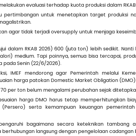
melakukan evaluasi terhadap kuota produksi dalam RKAB
atu pertimbangan untuk menetapkan target produksi n
agalistrikan.
n agar tidak terjadi oversupply untuk menjaga keseim
jui dalam RKAB 2026) 600 (juta ton) lebih sedikit. Nant
alori) medium. Tapi poinnya, semua bisa tercapai, prod
ia pada Senin (22/6/2026).
ksi, IMEF mendorong agar Pemerintah melalui Keme
aian harga patokan Domestic Market Obligation (DMO) u
70 per ton belum mengalami perubahan sejak ditetapka
suaian harga DMO harus tetap memperhitungkan biaya
LN (Persero) serta kemampuan keuangan pemerinta
ngaruhi bagaimana secara keteknikan tambang aka
 berhubungan langsung dengan pengelolaan cadangan ba