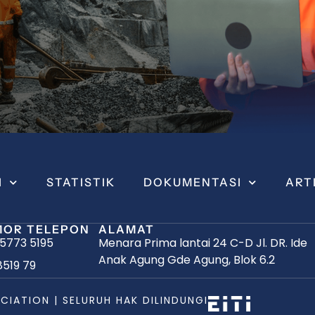
I
STATISTIK
DOKUMENTASI
ART
OR TELEPON
ALAMAT
 5773 5195
Menara Prima lantai 24 C-D Jl. DR. Ide
Anak Agung Gde Agung, Blok 6.2
8519 79
CIATION | SELURUH HAK DILINDUNGI