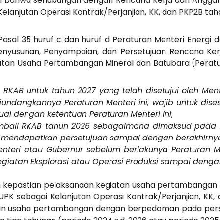
n bahwa sehubungan dengan Rencana Kerja dan Anggar
Kelanjutan Operasi Kontrak/Perjanjian, KK, dan PKP2B ta
Pasal 35 huruf c dan huruf d Peraturan Menteri Energi
nyusunan, Penyampaian, dan Persetujuan Rencana Ker
atan Usaha Pertambangan Mineral dan Batubara (Perat
RKAB untuk tahun 2027 yang telah disetujui oleh Men
ndangkannya Peraturan Menteri ini, wajib untuk dis
suai dengan ketentuan Peraturan Menteri ini
;
mbali RKAB tahun 2026 sebagaimana dimaksud pada h
m mendapatkan persetujuan sampai dengan berakhirnya
Menteri atau Gubernur sebelum berlakunya Peraturan M
giatan Eksplorasi atau Operasi Produksi sampai dengan
 kepastian pelaksanaan kegiatan usaha pertambangan 
UPK sebagai Kelanjutan Operasi Kontrak/Perjanjian, KK
tan usaha pertambangan dengan berpedoman pada pers