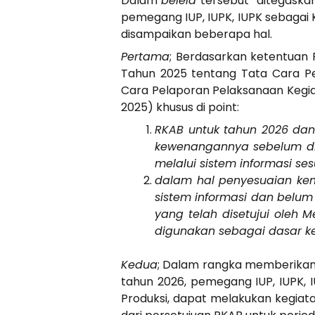
Dalam
beleid
tersebut ditegaska
pemegang IUP, IUPK, IUPK sebagai 
disampaikan beberapa hal.
Pertama
; Berdasarkan ketentuan 
Tahun 2025 tentang Tata Cara Pe
Cara Pelaporan Pelaksanaan Kegi
2025) khusus di point:
RKAB untuk tahun 2026 dan 
kewenangannya sebelum diu
melalui sistem informasi se
dalam hal penyesuaian ke
sistem informasi dan belu
yang telah disetujui oleh 
digunakan sebagai dasar ke
Kedua
; Dalam rangka memberikan
tahun 2026, pemegang IUP, IUPK, I
Produksi, dapat melakukan kegia