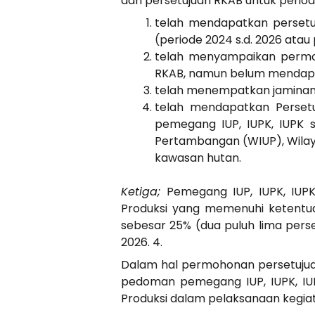
dari persetujuan RKAB untuk period
telah mendapatkan persetuj
(periode 2024 s.d. 2026 atau 
telah menyampaikan permoh
RKAB, namun belum mendapa
telah menempatkan jaminan 
telah mendapatkan Perset
pemegang IUP, IUPK, IUPK s
Pertambangan (WIUP), Wilaya
kawasan hutan.
Ketiga;
Pemegang IUP, IUPK, IUPK 
Produksi yang memenuhi ketentu
sebesar 25% (dua puluh lima perse
2026. 4.
Dalam hal permohonan persetujuan
pedoman pemegang IUP, IUPK, IUPK
Produksi dalam pelaksanaan kegi