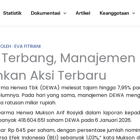
Statistik
Dokumentasi
Artikel
Keanggotaan
 OLEH : EVA FITRIANI
Terbang, Manajemen
an Aksi Terbaru
rma Henwa Tbk (DEWA) melesat tajam hingga 7,95% pa
sebelumnya. Pada hari yang sama, manajemen DEWA men
 ratusan miliar rupiah.
arma Henwa Mukson Arif Rosyidi dalam laporan kepad
anyak 418.604.651 saham DEWA pada 6 Januari 2026.
ar Rp 645 per saham, dengan persentase jumlah nomin
rsa Efek Indonesia (BEI) sebanyak 1,03%,” kata Mukson 