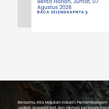
Berita Harian, Jumat, 07
Agustus 2026
BACA SELENGKAPNYA
Bersama, Kita Majukan Industri Pertambangan!
Jadilah anggota IMA dan nikmati berbagai manfaa