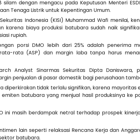
018 silam dengan mengacu pada Keputusan Menteri ES
iaan Tenaga Listrik untuk Kepentingan Umum.
 Sekuritas Indonesia (KISI) Muhammad Wafi menilai, k
an karena biaya produksi batubara sudah naik signifika
iasi rupiah.
engan porsi DMO lebih dari 25% adalah penerima ma
rata-rata (ASP) dan margin laba tanpa harus mena
arch Analyst Sinarmas Sekuritas Dipta Daniswara,
gin penjualan di pasar domestik bagi perusahaan tamb
diperkirakan tidak terlalu signifikan, karena mayoritas 
a emiten batubara yang menjual hasil produksinya ke pa
 ini masih berdampak netral terhadap prospek kinerja 
timen lain seperti relaksasi Rencana Kerja dan Anggara
ektor batubara.