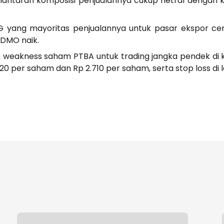
 lantaran komposisi penjualannya cukup netral dengan k
TMG yang mayoritas penjualannya untuk pasar ekspor 
 DMO naik.
 weakness saham PTBA untuk trading jangka pendek di ki
0 per saham dan Rp 2.710 per saham, serta stop loss di l