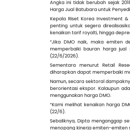
Angka ini tidak berubah sejak 2
Harga Jual Batubara untuk Penyed
Kepala Riset Korea Investment &
penting untuk segera direalisasik
kenaikan tarif royalti, hingga depres
“Jika DMO naik, maka emiten d
memperbaiki bauran harga jual 
(22/6/2026).
Sementara menurut Retail Rese
diharapkan dapat memperbaiki mar
Namun, secara sektoral dampaknya 
berorientasi ekspor. Kalaupun ad
menggunakan harga DMO.
“Kami melihat kenaikan harga DMO
(22/6).
Sebaliknya, Dipta menganggap sen
menopang kinerja emiten-emiten s