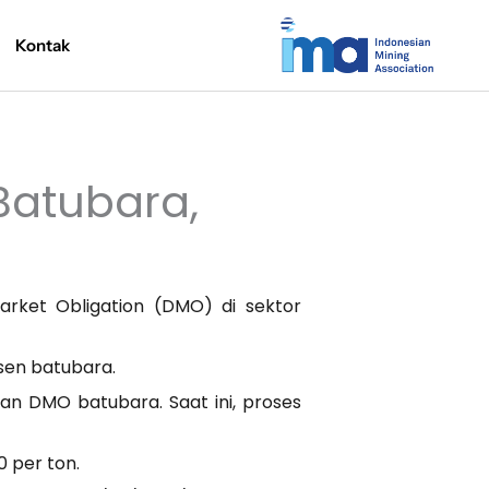
Kontak
atubara,
rket Obligation (DMO) di sektor
usen batubara.
n DMO batubara. Saat ini, proses
0 per ton.