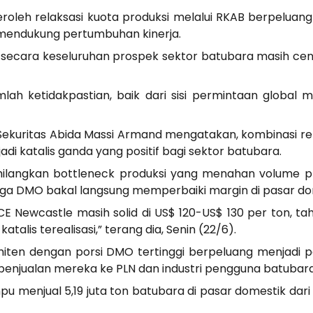
roleh relaksasi kuota produksi melalui RKAB berpeluan
 mendukung pertumbuhan kinerja.
 secara keseluruhan prospek sektor batubara masih ce
lah ketidakpastian, baik dari sisi permintaan globa
sa Sekuritas Abida Massi Armand mengatakan, kombinasi
i katalis ganda yang positif bagi sektor batubara.
ilangkan bottleneck produksi yang menahan volume pr
ga DMO bakal langsung memperbaiki margin di pasar do
E Newcastle masih solid di US$ 120-US$ 130 per ton, ta
atalis terealisasi,” terang dia, Senin (22/6).
iten dengan porsi DMO tertinggi berpeluang menjadi 
penjualan mereka ke PLN dan industri pengguna batubara
menjual 5,19 juta ton batubara di pasar domestik dari t