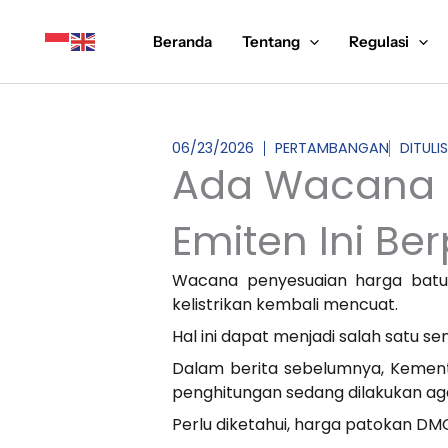
Lewati
ke
Beranda
Tentang
Regulasi
konten
06/23/2026
PERTAMBANGAN
DITULI
Ada Wacana 
Emiten Ini Be
Wacana penyesuaian harga batub
kelistrikan kembali mencuat.
Hal ini dapat menjadi salah satu s
Dalam berita sebelumnya, Kement
penghitungan sedang dilakukan ag
Perlu diketahui, harga patokan DMO 