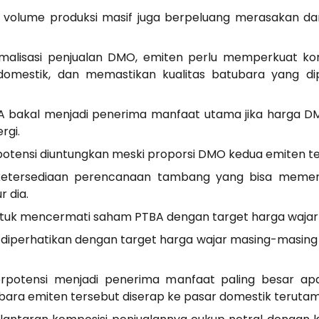
n volume produksi masif juga berpeluang merasakan da
malisasi penjualan DMO, emiten perlu memperkuat kon
domestik, dan memastikan kualitas batubara yang dip
 bakal menjadi penerima manfaat utama jika harga D
rgi.
potensi diuntungkan meski proporsi DMO kedua emiten ter
h ketersediaan perencanaan tambang yang bisa meme
r dia.
tuk mencermati saham PTBA dengan target harga wajar d
iperhatikan dengan target harga wajar masing-masing d
rpotensi menjadi penerima manfaat paling besar ap
ubara emiten tersebut diserap ke pasar domestik terutam